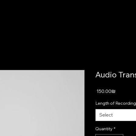
מילים"
"מילים
Audio Tran
Price
‏150.00 ‏₪
Length of Recording
Select
Quantity
*